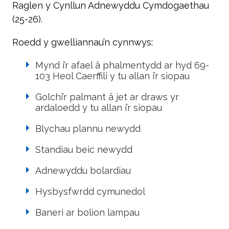
Raglen y Cynllun Adnewyddu Cymdogaethau
(25-26).
Roedd y gwelliannau’n cynnwys:
Mynd i’r afael â phalmentydd ar hyd 69-
103 Heol Caerffili y tu allan i’r siopau
Golchi’r palmant â jet ar draws yr
ardaloedd y tu allan i’r siopau
Blychau plannu newydd
Standiau beic newydd
Adnewyddu bolardiau
Hysbysfwrdd cymunedol
Baneri ar bolion lampau