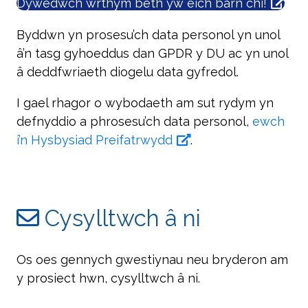
Dywedwch wrthym beth yw eich barn chi!
Byddwn yn prosesu’ch data personol yn unol
â’n tasg gyhoeddus dan GPDR y DU ac yn unol
â deddfwriaeth diogelu data gyfredol.
I gael rhagor o wybodaeth am sut rydym yn
defnyddio a phrosesu’ch data personol,
ewch
i’n Hysbysiad Preifatrwydd
.
Cysylltwch â ni
Os oes gennych gwestiynau neu bryderon am
y prosiect hwn, cysylltwch â ni.