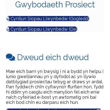
Gwybodaeth Prosiect
Cynllun Siopau Llwynbedw (Gogledd)
Cynllun Siopau Llwynbedw (De)
Dweud eich dweud
Mae eich barn yn bwysig i ni a bydd yn helpu i
lunio gwelliannau yn y dyfodol ac yn llywio
datblygiad prosiectau tebyg ar draws yr ardal.
Pan fyddwch chi’n cyflwyno’r ffurflen hon, fydd
hi ddim yn casglu eich manylion fel eich enw
na’ch cyfeiriad e-bost yn awtomatig oni bai
eich bod chi’n eu darparu eich hun.