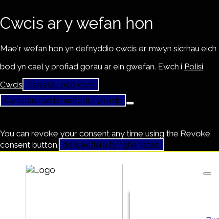
Cwcis ar y wefan hon
Mae'r wefan hon yn defnyddio cwcis er mwyn sicrhau eich
bod yn cael y profiad gorau ar ein gwefan. Ewch i
Polisi
Cwcis
Caniatáu pob cwci
Caniatáu cwcis hanfodol yn unig
You can revoke your consent any time using the Revoke
consent button.
ddiweddaru fy nghaniatâd.