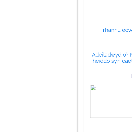
Os ydych yn br
gallech fanteis
rhannu ecwi
Edrychwch 
Adeiladwyd o’r
heiddo sy’n cae
Gweld ein hyst
tai ledled C