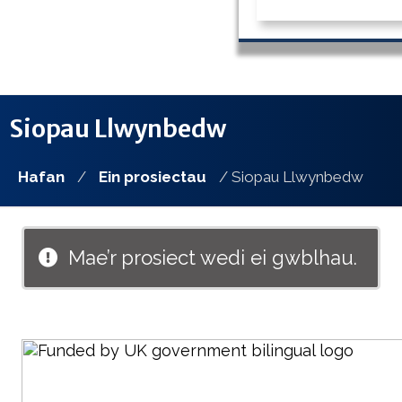
Siopau Llwynbedw
Hafan
/
Ein prosiectau
/ Siopau Llwynbedw
Mae’r prosiect wedi ei gwblhau.