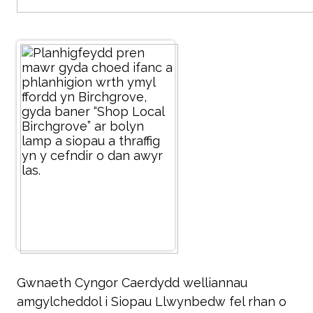
Gwnaeth Cyngor Caerdydd welliannau
amgylcheddol i Siopau Llwynbedw fel rhan o