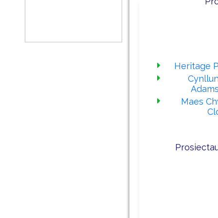
Pr
Ein prosiec
Heritage P
Cynllu
Adams
Maes Ch
Cl
Prosiecta
Ein prosiect