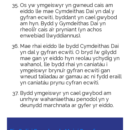
Os yw ymgeiswyr yn gwneud cais am
eiddo lle mae Cymdeithas Dai yn dal y
gyfran ecwiti, byddant yn cael gwybod
am hyn. Bydd y Gymdeithas Dai yn
rheoli’r cais a’r pryniant (yn achos
enwebiad llwyddiannus).
Mae rhai eiddo lle bydd Cymdeithas Dai
yn dal y gyfran ecwiti. O bryd i’w gilydd
mae gan yr eiddo hyn reolau ychydig yn
wahanol, lle bydd rhai yn caniatáu i
ymgeiswyr brynu’r gyfran ecwiti gan
wneud taliadau ar gamau ac ni fydd eraill
yn caniatáu prynu cyfran ecwiti.
Bydd ymgeiswyr yn cael gwybod am
unrhyw wahaniaethau penodol yn y
deunydd marchnata ar gyfer yr eiddo.