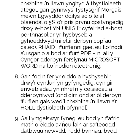
chwblhau’n llawn ynghyd â thystiolaeth
ategol, gan gynnwys Tystysgrif Morgais
mewn Egwyddor ddilys ac o leiaf
blaendal o 5% o’r pris prynu gostyngedig
drwy e-bost YN UNIG i’r cyfeiriad e-bost
perthnasol ar yr hysbyseb a
gyhoeddwyd (ni ellir derbyn copïau
caled). RHAID i ffurflenni gael eu llofnodi
a’u sganio a bod ar ffurf PDF – ni all y
Cyngor dderbyn fersiynau MICROSOFT
WORD na llofnodion electronig.
Gan fod nifer yr eiddo a hysbysebir
drwy’r cynllun yn gyfyngedig, cynigir
enwebiadau yn nhrefn y ceisiadau a
dderbyniwyd (ond dim ond ar ôl derbyn
ffurflen gais wedi’i chwblhau’n llawn a’r
HOLL dystiolaeth ofynnol).
Gall ymgeiswyr fynegi eu bod yn ffafrio
math o eiddo a/neu lain ar safleoedd
datblygu newydd. Fodd bynnag, bydd