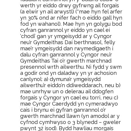
werth yr eiddo drwy gyfrwng ail forgais
(a elwir yn ail arwystl) (*mae hyn fel arfer
yn 30% ond ar nifer fach o eiddo gall hyn
fod yn wahanol). Mae hyn yn golygu bod
cyfran ganrannol yr eiddo yn cael ei
‘chodi’ gan yr ymgeisydd ar y Cyngor
neu’r Gymdeithas Dai berthnasol, felly
mae’r ymgeisydd dan rwymedigaeth i
dalu cyfran ganrannol y Cyngor neu’r
Gymdeithas Tai o’r gwerth marchnad
presennol wrth ailwerthu. Ni fydd y swm
a godir ond yn daladwy yn yr achosion
canlynol: a) dymuna’r ymgeisydd
ailwerthu’r eiddo’n ddiweddarach, neu b)
mae unrhyw un o delerau ail ddogfen
forgais y Cyngor yn cael eu torri, neu c)
mae Cyngor Caerdydd yn cymeradwyo
cais i brynu ei gyfran ganrannol o’r
gwerth marchnad llawn (yn amodol ar y
cyfnod cymhwyso o 3 blynedd – gweler
pwynt 32 isod). Bydd hawliau morgais