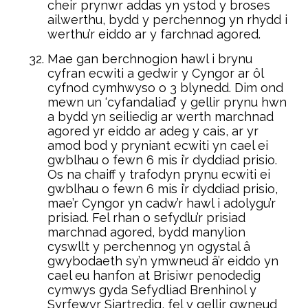
cheir prynwr addas yn ystod y broses
ailwerthu, bydd y perchennog yn rhydd i
werthu’r eiddo ar y farchnad agored.
Mae gan berchnogion hawl i brynu
cyfran ecwiti a gedwir y Cyngor ar ôl
cyfnod cymhwyso o 3 blynedd. Dim ond
mewn un ‘cyfandaliad’ y gellir prynu hwn
a bydd yn seiliedig ar werth marchnad
agored yr eiddo ar adeg y cais, ar yr
amod bod y pryniant ecwiti yn cael ei
gwblhau o fewn 6 mis i’r dyddiad prisio.
Os na chaiff y trafodyn prynu ecwiti ei
gwblhau o fewn 6 mis i’r dyddiad prisio,
mae’r Cyngor yn cadw’r hawl i adolygu’r
prisiad. Fel rhan o sefydlu’r prisiad
marchnad agored, bydd manylion
cyswllt y perchennog yn ogystal â
gwybodaeth sy’n ymwneud â’r eiddo yn
cael eu hanfon at Brisiwr penodedig
cymwys gyda Sefydliad Brenhinol y
Syrfewyr Siartredig, fel y gellir gwneud