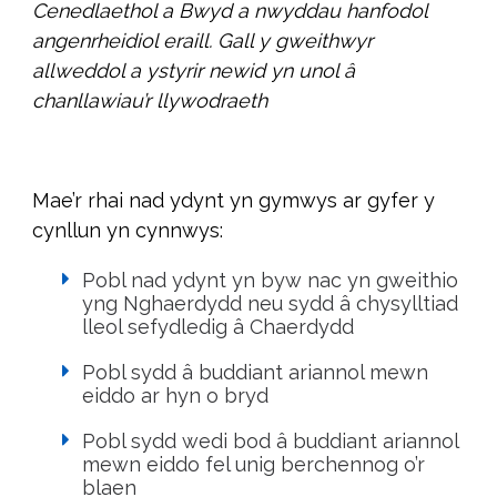
Cenedlaethol a Bwyd a nwyddau hanfodol
angenrheidiol eraill. Gall y gweithwyr
allweddol a ystyrir newid yn unol â
chanllawiau’r llywodraeth
Mae’r rhai nad ydynt yn gymwys ar gyfer y
cynllun yn cynnwys:
Pobl nad ydynt yn byw nac yn gweithio
yng Nghaerdydd neu sydd â chysylltiad
lleol sefydledig â Chaerdydd
Pobl sydd â buddiant ariannol mewn
eiddo ar hyn o bryd
Pobl sydd wedi bod â buddiant ariannol
mewn eiddo fel unig berchennog o’r
blaen