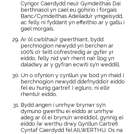
Cyngor Caerdydd neu’r Gymdeithas Dai
berthnasol yn cael eu gohirio i forgais
Banc/Cymdeithas Adeiladu’r ymgeisydd,
ac felly ni fyddant yn effeithio ar y gallu i
gael morgais.
Ar ôl cwblhau’r gwerthiant, bydd
perchnogion newydd yn berchen ar
100% o’r teitl cofrestredig ar gyfer yr
eiddo, felly nid yw’r rhent na’r llog yn
daladwy ar y gyfran ecwiti sy’n weddill.
Un o ofynion y cynllun yw bod yn rhaid i
berchnogion newydd ddefnyddio’r eiddo
fel eu hunig gartref. I egluro, ni ellir
rhentu’r eiddo.
Bydd angen i unrhyw brynwr sy’n
dymuno gwerthu ei eiddo ar unrhyw
adeg ar ôl ei brynu’n wreiddiol, gynnig ei
eiddo i’w werthu drwy Gynllun Cartrefi
Cyntaf Caerdydd fel AILWERTHU. Os na