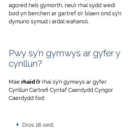
agored heb gymorth, neu’r rhai sydd wedi
bod yn berchen ar gartref o’r blaen ond sy’n
dymuno symud i ardal wahanol.
Pwy sy’n gymwys ar gyfer y
cynllun?
Mae
rhaid i’r
rhai sy’n gymwys ar gyfer
Cynllun Cartrefi Cyntaf Caerdydd Cyngor
Caerdydd fod:
Dros 18 oed;