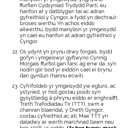
ffurflen Cydsyniad Trydydd Parti, eu
hanfon at y datblygwr tai ac adran
gyfreithiol y Cyngor, a fydd yn dechrau’r
broses werthu. Yn achos eiddo
ailwerthu, bydd manylion yr ymgeisydd
yn cael eu hanfon at adran gyfreithiol y
Cyngor.
Os ydynt yn prynu drwy forgais, bydd
gofyn i ymgeiswyr gyflwyno Cynnig
Morgais ffurfiol gan fanc ag enw da, sy’n
nodi’n glir bod yr eiddo’n cael ei brynu
dan gynllun rhannu ecwiti.
Cyfrifoldeb yr ymgeisydd yw egluro, ac
ystyried, yr holl gostau posib sy’n
gysylltiedig â phrynu eiddo er enghraifft,
Treth Trafodiadau Tir (TTT), swm a
chanran blaendal, y Dreth Gyngor,
costau cyfreithiol ac ati. Mae TTT yn
daladwy ar werth marchnad llawn neu
bris 100% yr eiddo.
(Ar ben hynny, mae’r