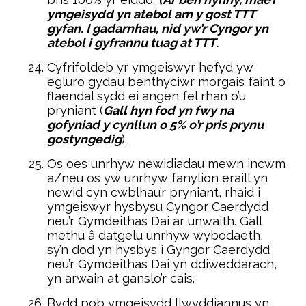
ymgeisydd yn atebol am y gost TTT
gyfan. I gadarnhau, nid yw’r Cyngor yn
atebol i gyfrannu tuag at TTT
.
Cyfrifoldeb yr ymgeiswyr hefyd yw
egluro gyda’u benthyciwr morgais faint o
flaendal sydd ei angen fel rhan o’u
pryniant (
Gall hyn fod yn fwy na
gofyniad y cynllun o 5% o’r pris prynu
gostyngedig
).
Os oes unrhyw newidiadau mewn incwm
a/neu os yw unrhyw fanylion eraill yn
newid cyn cwblhau’r pryniant, rhaid i
ymgeiswyr hysbysu Cyngor Caerdydd
neu’r Gymdeithas Dai ar unwaith. Gall
methu â datgelu unrhyw wybodaeth,
sy’n dod yn hysbys i Gyngor Caerdydd
neu’r Gymdeithas Dai yn ddiweddarach,
yn arwain at ganslo’r cais.
Bydd pob ymgeisydd llwyddiannus yn