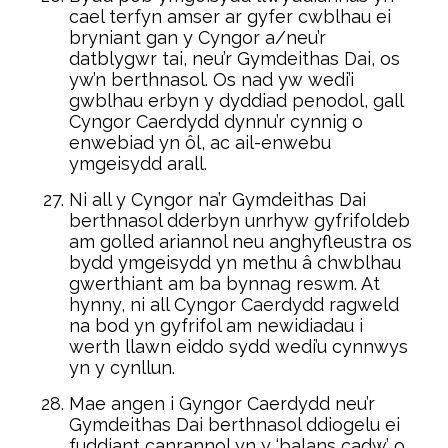
cael terfyn amser ar gyfer cwblhau ei
bryniant gan y Cyngor a/neu’r
datblygwr tai, neu’r Gymdeithas Dai, os
yw’n berthnasol. Os nad yw wedi’i
gwblhau erbyn y dyddiad penodol, gall
Cyngor Caerdydd dynnu’r cynnig o
enwebiad yn ôl, ac ail-enwebu
ymgeisydd arall.
Ni all y Cyngor na’r Gymdeithas Dai
berthnasol dderbyn unrhyw gyfrifoldeb
am golled ariannol neu anghyfleustra os
bydd ymgeisydd yn methu â chwblhau
gwerthiant am ba bynnag reswm. At
hynny, ni all Cyngor Caerdydd ragweld
na bod yn gyfrifol am newidiadau i
werth llawn eiddo sydd wedi’u cynnwys
yn y cynllun.
Mae angen i Gyngor Caerdydd neu’r
Gymdeithas Dai berthnasol ddiogelu ei
fuddiant canrannol yn y ‘balans cadw’ o