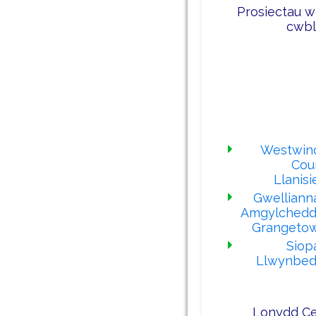
Prosiectau w
cwbl
Ein prosiecta
gwblhawyd
ddiwed
Westwin
Cour
Llanisi
Gwelliann
Amgylchedd
Grangeto
Siop
Llwynbe
Lonydd Ce