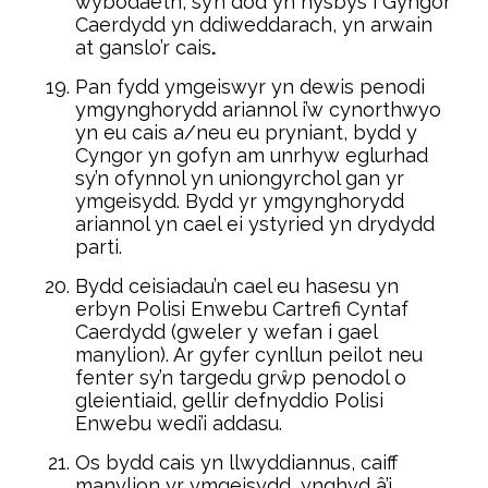
wybodaeth, sy’n dod yn hysbys i Gyngor
Caerdydd yn ddiweddarach, yn arwain
at ganslo’r cais
.
Pan fydd ymgeiswyr yn dewis penodi
ymgynghorydd ariannol i’w cynorthwyo
yn eu cais a/neu eu pryniant, bydd y
Cyngor yn gofyn am unrhyw eglurhad
sy’n ofynnol yn uniongyrchol gan yr
ymgeisydd. Bydd yr ymgynghorydd
ariannol yn cael ei ystyried yn drydydd
parti.
Bydd ceisiadau’n cael eu hasesu yn
erbyn Polisi Enwebu Cartrefi Cyntaf
Caerdydd (gweler y wefan i gael
manylion). Ar gyfer cynllun peilot neu
fenter sy’n targedu grŵp penodol o
gleientiaid, gellir defnyddio Polisi
Enwebu wedi’i addasu.
Os bydd cais yn llwyddiannus, caiff
manylion yr ymgeisydd, ynghyd â’i