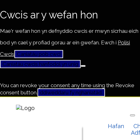
Cwcis ar y wefan hon
Mae'r wefan hon yn defnyddio cwcis er mwyn sicrhau eich
bod yn cael y profiad gorau ar ein gwefan. Ewch i
Polisi
Cwcis
Caniatáu pob cwci
Caniatáu cwcis hanfodol yn unig
You can revoke your consent any time using the Revoke
consent button.
ddiweddaru fy nghaniatâd.
Hafan
Ch
Ad