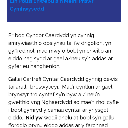
Ein Polisi Enwebu a'n Meini Prawf
Cymhwysedd
Er bod Cyngor Caerdydd yn cynnig
amrywiaeth o opsiynau tai i’w drigolion, yn
gyffredinol, mae mwy o bobl yn chwilio am
eiddo nag sydd ar gael a/neu sy’n addas ar
gyfer eu hanghenion.
Gallai Cartrefi Cyntaf Caerdydd gynnig dewis
tai arall i breswylwyr. Mae’r cynllun ar gael i
brynwyr tro cyntaf sy’n byw a / neu’n
gweithio yng Nghaerdydd ac mae’n rhoi cyfle
i bobl gymryd y camau cyntaf ar yr ysgol
eiddo.
Nid yw
wedi’i anelu at bobl sy’n gallu
fforddio prynu eiddo addas ar y farchnad