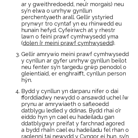
ar y gweithredoedd, neu’r morgais) neu
sy’n elwa o unrhyw gynllun
perchentyaeth arall. Gellir ystyried
prynwyr tro cyntaf yn eu rhinwedd eu
hunain hefyd. Cyfeiriwch at y rhestr
lawn o feini prawf cymhwysedd yma
(
dolen i’r meini prawf cymhwysedd
).
Gellir amrywio meini prawf cymhwysedd
y cynllun ar gyfer unrhyw gynllun beilot
neu fenter sy’n targedu grŵp penodol o
gleientiaid, er enghraifft, cynllun person
hŷn.
Bydd y cynllun yn darparu nifer o dai
fforddiadwy newydd o ansawdd uchel i’w
prynu ar amrywiaeth o safleoedd
datblygu ledled y ddinas. Bydd rhai o’r
eiddo hyn yn cael eu hadeiladu gan
ddatblygwyr preifat y farchnad agored
a bydd rhai’n cael eu hadeiladu fel rhan o
raglenni tai newydd y Cyngor ei hun, sy’n