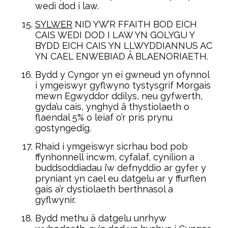
wedi dod i law.
SYLWER
NID YW’R FFAITH BOD EICH
CAIS WEDI DOD I LAW YN GOLYGU Y
BYDD EICH CAIS YN LLWYDDIANNUS AC
YN CAEL ENWEBIAD Â BLAENORIAETH.
Bydd y Cyngor yn ei gwneud yn ofynnol
i ymgeiswyr gyflwyno tystysgrif Morgais
mewn Egwyddor ddilys, neu gyfwerth,
gyda’u cais, ynghyd â thystiolaeth o
flaendal 5% o leiaf o’r pris prynu
gostyngedig.
Rhaid i ymgeiswyr sicrhau bod pob
ffynhonnell incwm, cyfalaf, cynilion a
buddsoddiadau i’w defnyddio ar gyfer y
pryniant yn cael eu datgelu ar y ffurflen
gais a’r dystiolaeth berthnasol a
gyflwynir.
Bydd methu â datgelu unrhyw