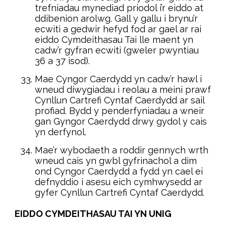
trefniadau mynediad priodol i’r eiddo at
ddibenion arolwg. Gall y gallu i brynu’r
ecwiti a gedwir hefyd fod ar gael ar rai
eiddo Cymdeithasau Tai lle maent yn
cadw’r gyfran ecwiti (gweler pwyntiau
36 a 37 isod).
Mae Cyngor Caerdydd yn cadw’r hawl i
wneud diwygiadau i reolau a meini prawf
Cynllun Cartrefi Cyntaf Caerdydd ar sail
profiad. Bydd y penderfyniadau a wneir
gan Gyngor Caerdydd drwy gydol y cais
yn derfynol.
Mae’r wybodaeth a roddir gennych wrth
wneud cais yn gwbl gyfrinachol a dim
ond Cyngor Caerdydd a fydd yn cael ei
defnyddio i asesu eich cymhwysedd ar
gyfer Cynllun Cartrefi Cyntaf Caerdydd.
EIDDO CYMDEITHASAU TAI YN UNIG