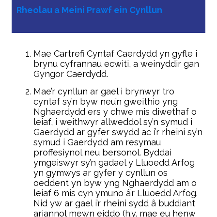
Rheolau a Meini Prawf ein Cynllun
Mae Cartrefi Cyntaf Caerdydd yn gyfle i
brynu cyfrannau ecwiti, a weinyddir gan
Gyngor Caerdydd.
Mae’r cynllun ar gael i brynwyr tro
cyntaf sy’n byw neu’n gweithio yng
Nghaerdydd ers y chwe mis diwethaf o
leiaf, i weithwyr allweddol sy’n symud i
Gaerdydd ar gyfer swydd ac i’r rheini sy’n
symud i Gaerdydd am resymau
proffesiynol neu bersonol. Byddai
ymgeiswyr sy’n gadael y Lluoedd Arfog
yn gymwys ar gyfer y cynllun os
oeddent yn byw yng Nghaerdydd am o
leiaf 6 mis cyn ymuno â’r Lluoedd Arfog.
Nid yw ar gael i’r rheini sydd â buddiant
ariannol mewn eiddo (h.y. mae eu henw