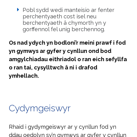
Pobl sydd wedi manteisio ar fenter
perchentyaeth cost isel neu
berchentyaeth â chymorth yn y
gorffennol fel unig berchennog.
Os nad ydych yn bodloni’r meini prawf i fod
yn gymwys ar gyfer y cynllun ond bod
amgylchiadau eithriadol o ran eich sefyllfa
o ran tai, cysylltwch â ni i drafod
ymhellach.
Cydymgeiswyr
Rhaid i gydymgeiswyr ar y cynllun fod yn
ddau oedolyn sy’n gymwys ar gyfer y cynllun