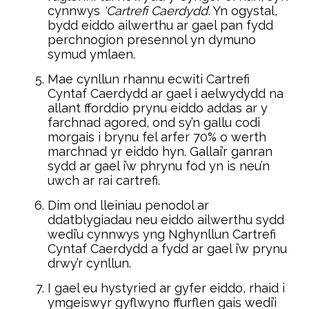
cynnwys
‘Cartrefi Caerdydd
‘. Yn ogystal,
bydd eiddo ailwerthu ar gael pan fydd
perchnogion presennol yn dymuno
symud ymlaen.
Mae cynllun rhannu ecwiti Cartrefi
Cyntaf Caerdydd ar gael i aelwydydd na
allant fforddio prynu eiddo addas ar y
farchnad agored, ond sy’n gallu codi
morgais i brynu fel arfer 70% o werth
marchnad yr eiddo hyn. Gallai’r ganran
sydd ar gael i’w phrynu fod yn is neu’n
uwch ar rai cartrefi.
Dim ond lleiniau penodol ar
ddatblygiadau neu eiddo ailwerthu sydd
wedi’u cynnwys yng Nghynllun Cartrefi
Cyntaf Caerdydd a fydd ar gael i’w prynu
drwy’r cynllun.
I gael eu hystyried ar gyfer eiddo, rhaid i
ymgeiswyr gyflwyno ffurflen gais wedi’i