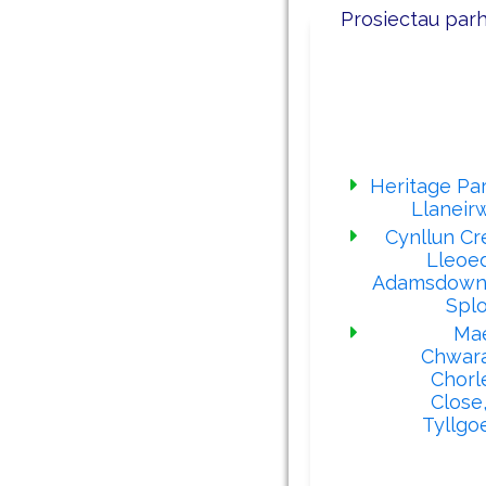
Prosiectau par
Ein prosiec
diwedda
Heritage Par
Llaneir
Cynllun Cr
Lleoe
Adamsdown
Splo
Ma
Chwar
Chorl
Close,
Tyllgo