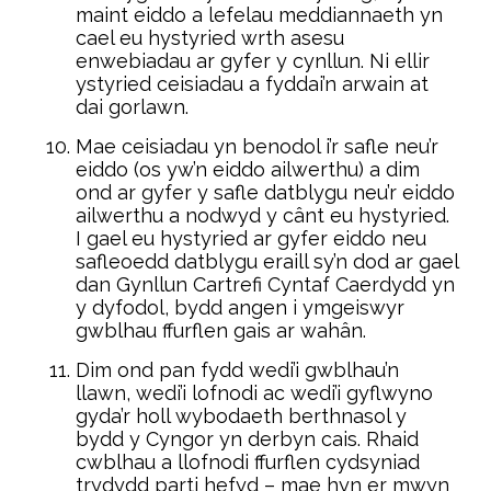
maint eiddo a lefelau meddiannaeth yn
cael eu hystyried wrth asesu
enwebiadau ar gyfer y cynllun. Ni ellir
ystyried ceisiadau a fyddai’n arwain at
dai gorlawn.
Mae ceisiadau yn benodol i’r safle neu’r
eiddo (os yw’n eiddo ailwerthu) a dim
ond ar gyfer y safle datblygu neu’r eiddo
ailwerthu a nodwyd y cânt eu hystyried.
I gael eu hystyried ar gyfer eiddo neu
safleoedd datblygu eraill sy’n dod ar gael
dan Gynllun Cartrefi Cyntaf Caerdydd yn
y dyfodol, bydd angen i ymgeiswyr
gwblhau ffurflen gais ar wahân.
Dim ond pan fydd wedi’i gwblhau’n
llawn, wedi’i lofnodi ac wedi’i gyflwyno
gyda’r holl wybodaeth berthnasol y
bydd y Cyngor yn derbyn cais. Rhaid
cwblhau a llofnodi ffurflen cydsyniad
trydydd parti hefyd – mae hyn er mwyn