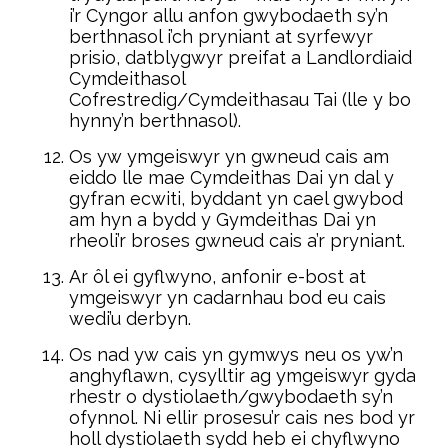
i’r Cyngor allu anfon gwybodaeth sy’n
berthnasol i’ch pryniant at syrfewyr
prisio, datblygwyr preifat a Landlordiaid
Cymdeithasol
Cofrestredig/Cymdeithasau Tai (lle y bo
hynny’n berthnasol).
Os yw ymgeiswyr yn gwneud cais am
eiddo lle mae Cymdeithas Dai yn dal y
gyfran ecwiti, byddant yn cael gwybod
am hyn a bydd y Gymdeithas Dai yn
rheoli’r broses gwneud cais a’r pryniant.
Ar ôl ei gyflwyno, anfonir e-bost at
ymgeiswyr yn cadarnhau bod eu cais
wedi’u derbyn.
Os nad yw cais yn gymwys neu os yw’n
anghyflawn, cysylltir ag ymgeiswyr gyda
rhestr o dystiolaeth/gwybodaeth sy’n
ofynnol. Ni ellir prosesu’r cais nes bod yr
holl dystiolaeth sydd heb ei chyflwyno