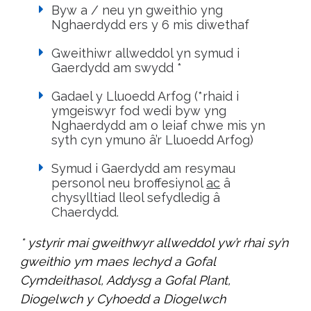
Byw a / neu yn gweithio yng
Nghaerdydd ers y 6 mis diwethaf
Gweithiwr allweddol yn symud i
Gaerdydd am swydd *
Gadael y Lluoedd Arfog (*rhaid i
ymgeiswyr fod wedi byw yng
Nghaerdydd am o leiaf chwe mis yn
syth cyn ymuno â’r Lluoedd Arfog)
Symud i Gaerdydd am resymau
personol neu broffesiynol
ac
â
chysylltiad lleol sefydledig â
Chaerdydd.
* ystyrir mai gweithwyr allweddol yw’r rhai sy’n
gweithio ym maes Iechyd a Gofal
Cymdeithasol, Addysg a Gofal Plant,
Diogelwch y Cyhoedd a Diogelwch