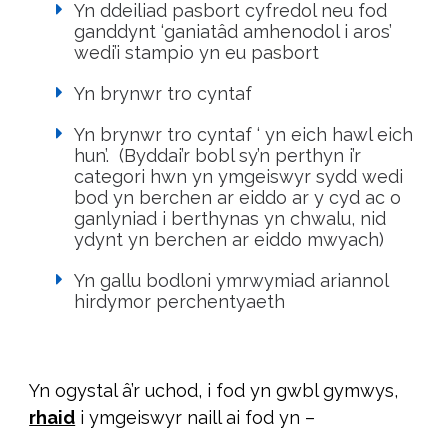
Yn ddeiliad pasbort cyfredol neu fod
ganddynt ‘ganiatâd amhenodol i aros’
wedi’i stampio yn eu pasbort
Yn brynwr tro cyntaf
Yn brynwr tro cyntaf ‘ yn eich hawl eich
hun’. (Byddai’r bobl sy’n perthyn i’r
categori hwn yn ymgeiswyr sydd wedi
bod yn berchen ar eiddo ar y cyd ac o
ganlyniad i berthynas yn chwalu, nid
ydynt yn berchen ar eiddo mwyach)
Yn gallu bodloni ymrwymiad ariannol
hirdymor perchentyaeth
Yn ogystal â’r uchod, i fod yn gwbl gymwys,
rhaid
i ymgeiswyr naill ai fod yn –